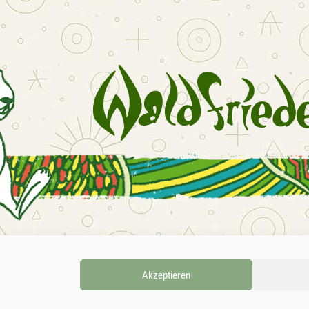
Dschagganaut
Synestia
Luvenamus
Impites
TubeBoat
TECHNO
Taavi
Koellenbaerger
Praxis Ton
Zwitech
INSTAGRAM
FACEBOOK
SOUNDC
Akzeptieren