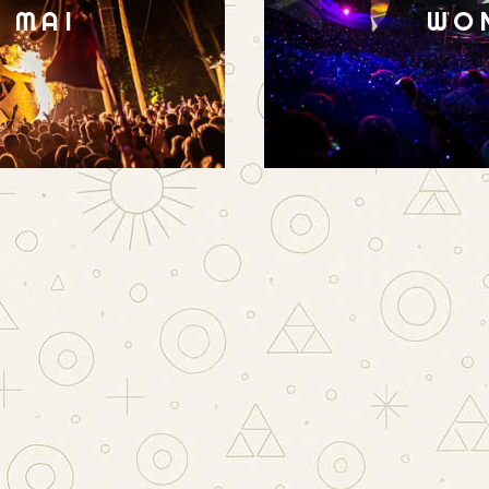
N MAI
WO
NTS
PSY
Douady Rabbits