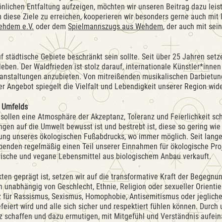
nlichen Entfaltung aufzeigen, möchten wir unseren Beitrag dazu leist
m diese Ziele zu erreichen, kooperieren wir besonders gerne auch mit 
ehdem e.V.
oder dem
Spielmannszugs aus Wehdem
, der auch mit sei
f städtische Gebiete beschränkt sein sollte. Seit über 25 Jahren setze
leben. Der Waldfrieden ist stolz darauf, internationale Künstler*inne
anstaltungen anzubieten. Von mitreißenden musikalischen Darbietung
r Angebot spiegelt die Vielfalt und Lebendigkeit unserer Region wide
n Umfelds
 sollen eine Atmosphäre der Akzeptanz, Toleranz und Feierlichkeit sc
gen auf die Umwelt bewusst ist und bestrebt ist, diese so gering wie 
ng unseres ökologischen Fußabdrucks, wo immer möglich. Seit langer
penden regelmäßig einen Teil unserer Einnahmen für ökologische Pro
rische und vegane Lebensmittel aus biologischem Anbau verkauft.
ikten geprägt ist, setzen wir auf die transformative Kraft der Begegn
/n unabhängig von Geschlecht, Ethnie, Religion oder sexueller Orien
z für Rassismus, Sexismus, Homophobie, Antisemitismus oder jeglich
feiert wird und alle sich sicher und respektiert fühlen können. Durch
z schaffen und dazu ermutigen, mit Mitgefühl und Verständnis aufei