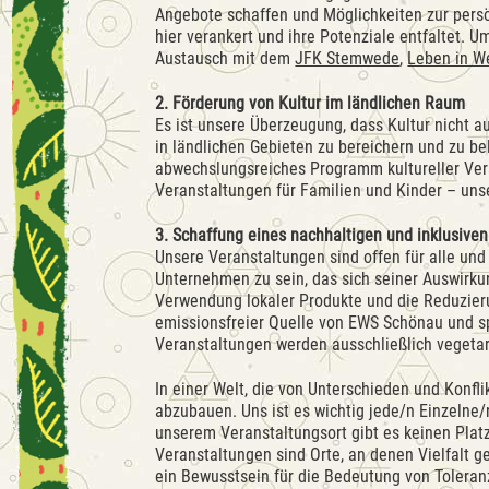
Angebote schaffen und Möglichkeiten zur persö
hier verankert und ihre Potenziale entfaltet. U
Austausch mit dem
JFK Stemwede
,
Leben in W
2. Förderung von Kultur im ländlichen Raum
Es ist unsere Überzeugung, dass Kultur nicht au
in ländlichen Gebieten zu bereichern und zu be
abwechslungsreiches Programm kultureller Ver
Veranstaltungen für Familien und Kinder – unse
3. Schaffung eines nachhaltigen und inklusive
Unsere Veranstaltungen sind offen für alle und
Unternehmen zu sein, das sich seiner Auswirkun
Verwendung lokaler Produkte und die Reduzieru
emissionsfreier Quelle von EWS Schönau und s
Veranstaltungen werden ausschließlich vegeta
In einer Welt, die von Unterschieden und Konfl
abzubauen. Uns ist es wichtig jede/n Einzelne
unserem Veranstaltungsort gibt es keinen Plat
Veranstaltungen sind Orte, an denen Vielfalt ge
ein Bewusstsein für die Bedeutung von Toleran