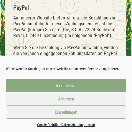
PayPal
Auf unserer Website bieten wir u.a. die Bezahlung via
PayPal an. Anbieter dieses Zahlungsdienstes ist die
PayPal (Europe) S.à.r.l. et Cie, S.C.A., 22-24 Boulevard
Royal, L-2449 Luxembourg (im Folgenden “PayPal”).
Wenn Sie die Bezahlung via PayPal auswählen, werden
die von Ihnen eingegebenen Zahlungsdaten an PayPal
übermittelt.
Wir verwenden Cookies, um unsere Website und unseren Service zu optimieren.
Die Übermittlung Ihrer Daten an PayPal erfolgt auf
Grundlage von Art. 6 Abs. 1 lit. a DSGVO (Einwilligung)
und Art. 6 Abs. 1 lit. b DSGVO (Verarbeitung zur
Akzeptieren
Erfüllung eines Vertrags). Sie haben die Möglichkeit,
Ihre Einwilligung zur Datenverarbeitung jederzeit zu
Ablehnen
widerrufen. Ein Widerruf wirkt sich auf die Wirksamkeit
von in der Vergangenheit liegenden
Einstellungen
Datenverarbeitungsvorgängen nicht aus.
Sofortüberweisung
Cookie-Richtlinie
Datenschutz
Impressum